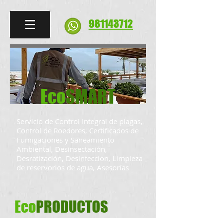
981143712
Eco
SMART
Servicio de Control Integral de plagas,
Control de Roedores, Certificados de
Fumigaciones y Saneamiento
Ambiental, Desinsectación,
Desratización, Desinfección, Limpieza
de reservorios de agua, Asesorías
Eco
PRODUCTOS